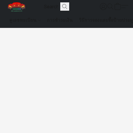
ดูเลขทะเบียน
การชำระเงิน
วิธีการจองและซื้อป้ายประม