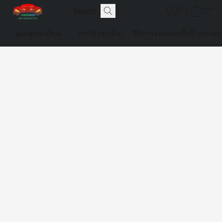
ดูเลขทะเบียน
การชำระเงิน
วิธีการจองและซื้อป้ายประม