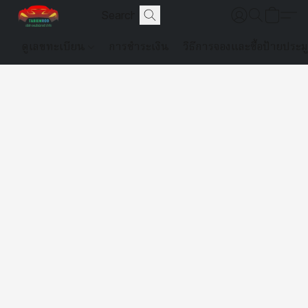
ดูเลขทะเบียน
การชำระเงิน
วิธีการจองและซื้อป้ายประม