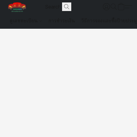
ดูเลขทะเบียน
การชำระเงิน
วิธีการจองและซื้อป้ายประม