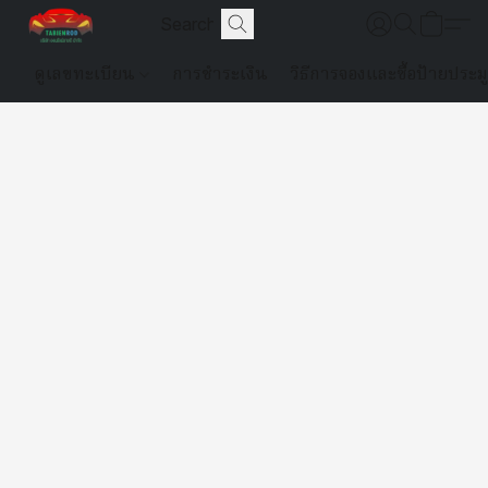
ดูเลขทะเบียน
การชำระเงิน
วิธีการจองและซื้อป้ายประม