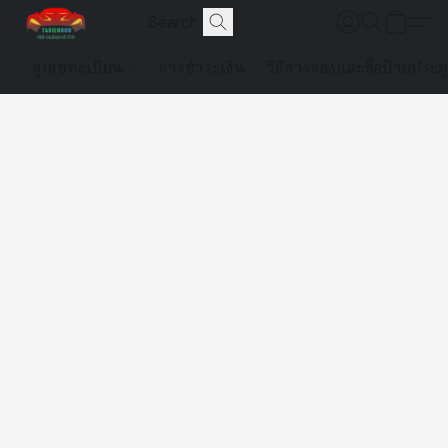
ดูเลขทะเบียน
การชำระเงิน
วิธีการจองและซื้อป้ายประม