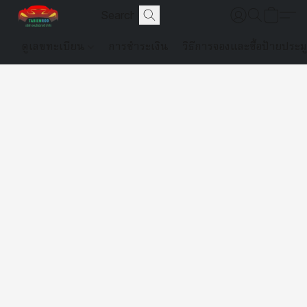
ดูเลขทะเบียน
การชำระเงิน
วิธีการจองและซื้อป้ายประม