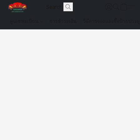
ดูเลขทะเบียน
การชำระเงิน
วิธีการจองและซื้อป้ายประม