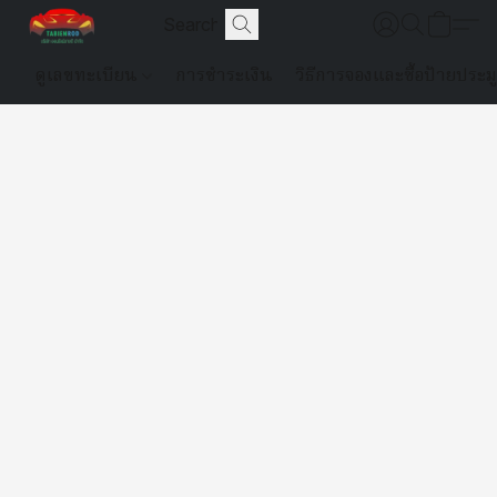
ดูเลขทะเบียน
การชำระเงิน
วิธีการจองและซื้อป้ายประม