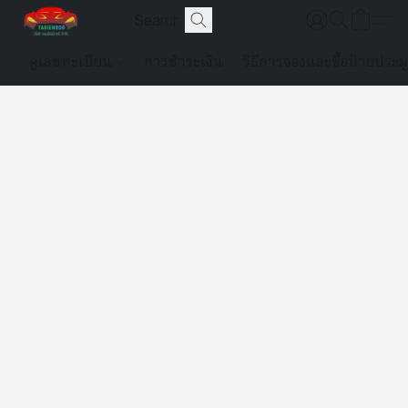
ดูเลขทะเบียน
การชำระเงิน
วิธีการจองและซื้อป้ายประม