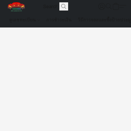
ดูเลขทะเบียน
การชำระเงิน
วิธีการจองและซื้อป้ายประม