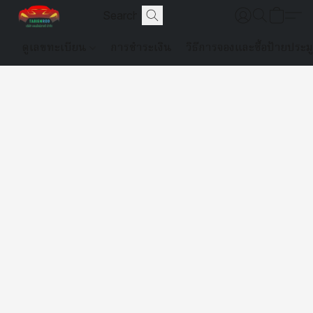
ดูเลขทะเบียน
การชำระเงิน
วิธีการจองและซื้อป้ายประม