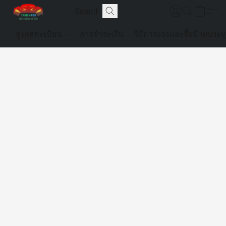
ดูเลขทะเบียน
การชำระเงิน
วิธีการจองและซื้อป้ายประม