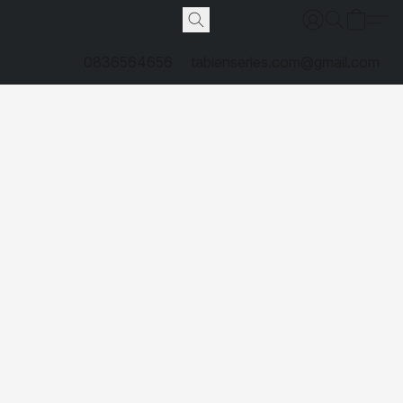
0836564656
tabienseries.com@gmail.com