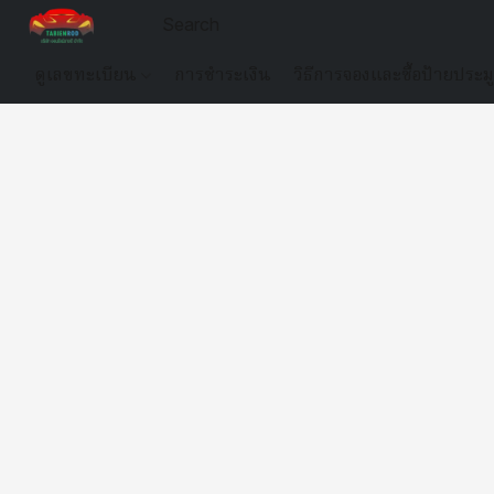
ดูเลขทะเบียน
การชำระเงิน
วิธีการจองและซื้อป้ายประม