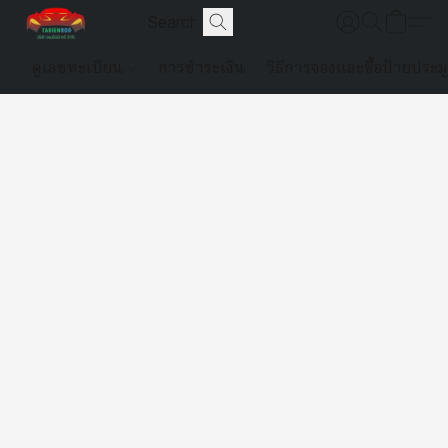
ดูเลขทะเบียน
การชำระเงิน
วิธีการจองและซื้อป้ายประม