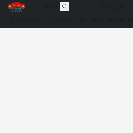
ดูเลขทะเบียน
การชำระเงิน
วิธีการจองและซื้อป้ายประม