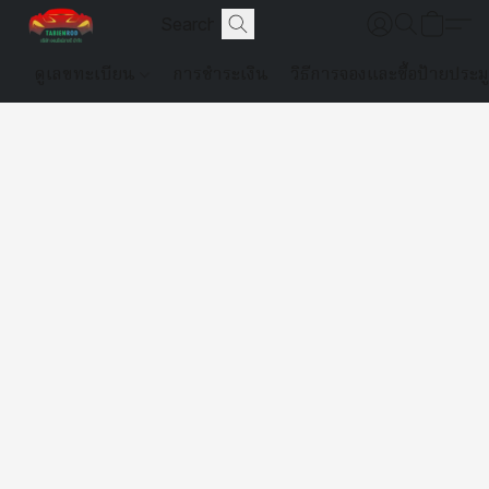
ดูเลขทะเบียน
การชำระเงิน
วิธีการจองและซื้อป้ายประม