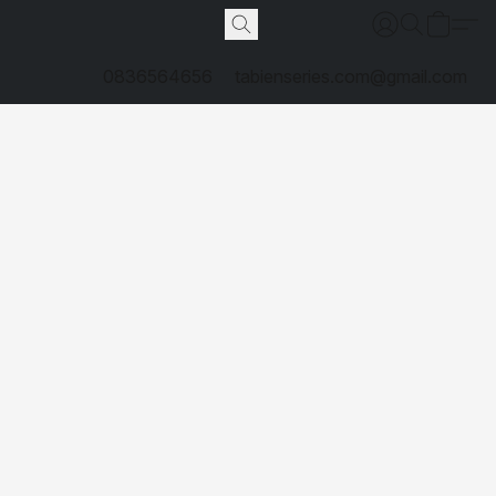
0836564656
tabienseries.com@gmail.com