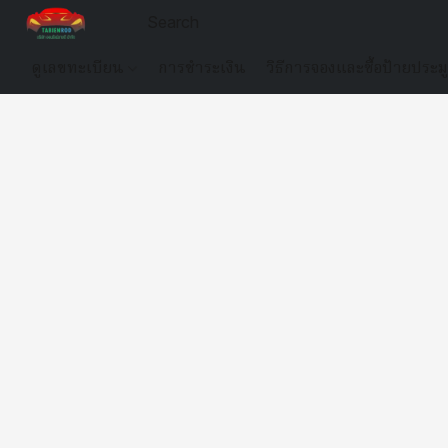
ดูเลขทะเบียน
การชำระเงิน
วิธีการจองและซื้อป้ายประม