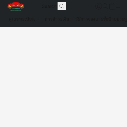
ดูเลขทะเบียน
การชำระเงิน
วิธีการจองและซื้อป้ายประม