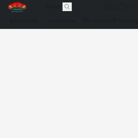
ดูเลขทะเบียน
การชำระเงิน
วิธีการจองและซื้อป้ายประม