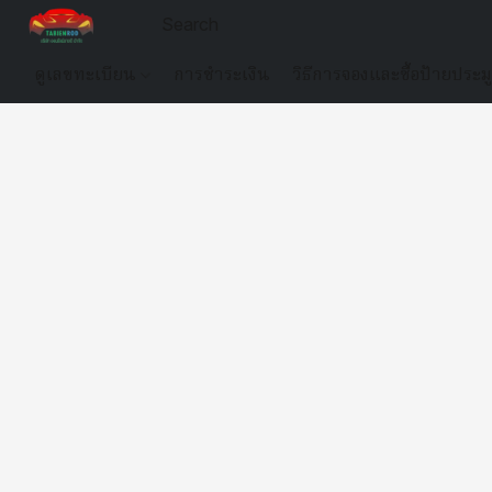
ดูเลขทะเบียน
การชำระเงิน
วิธีการจองและซื้อป้ายประม