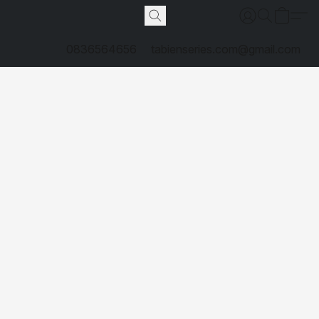
0836564656
tabienseries.com@gmail.com