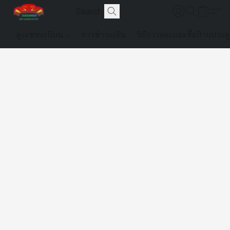
ดูเลขทะเบียน
การชำระเงิน
วิธีการจองและซื้อป้ายประม