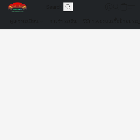
ดูเลขทะเบียน
การชำระเงิน
วิธีการจองและซื้อป้ายประม