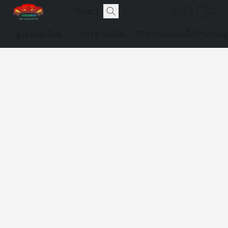
ดูเลขทะเบียน
การชำระเงิน
วิธีการจองและซื้อป้ายประม