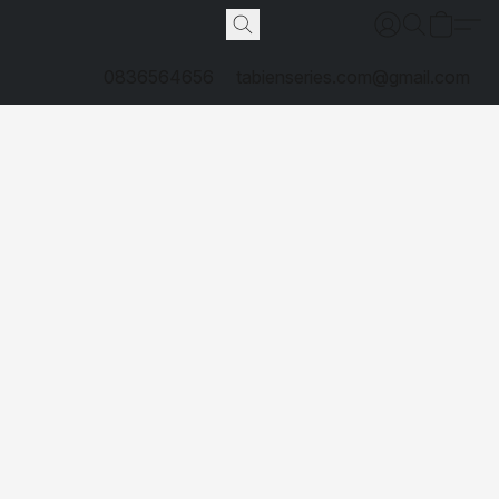
0836564656
tabienseries.com@gmail.com