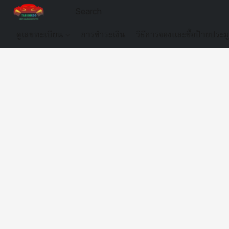
ดูเลขทะเบียน
การชำระเงิน
วิธีการจองและซื้อป้ายประม