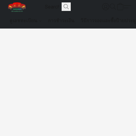
ดูเลขทะเบียน
การชำระเงิน
วิธีการจองและซื้อป้ายประม