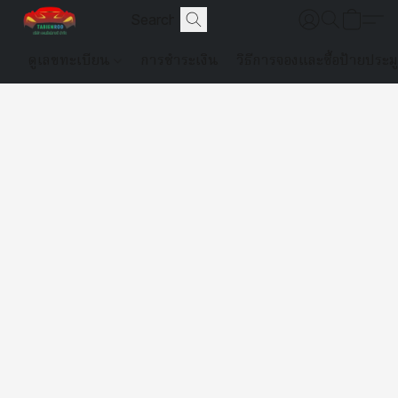
ดูเลขทะเบียน
การชำระเงิน
วิธีการจองและซื้อป้ายประม