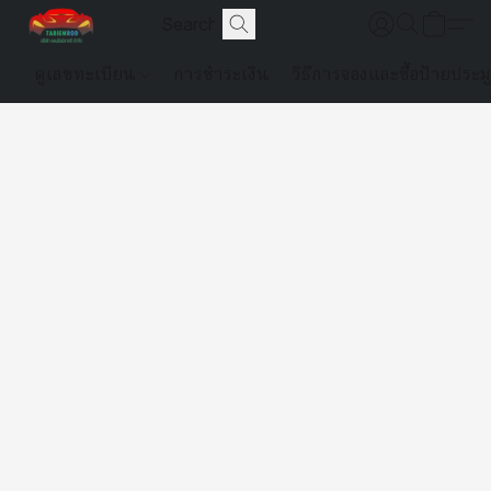
ดูเลขทะเบียน
การชำระเงิน
วิธีการจองและซื้อป้ายประม