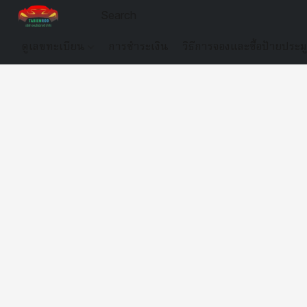
ดูเลขทะเบียน
การชำระเงิน
วิธีการจองและซื้อป้ายประม