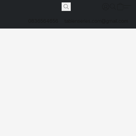
0836564656
tabienseries.com@gmail.com