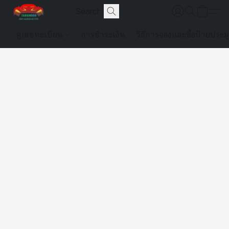
ดูเลขทะเบียน
การชำระเงิน
วิธีการจองและซื้อป้ายประม