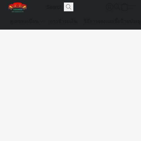
ดูเลขทะเบียน
การชำระเงิน
วิธีการจองและซื้อป้ายประม