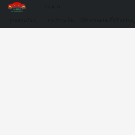
ดูเลขทะเบียน
การชำระเงิน
วิธีการจองและซื้อป้ายประม