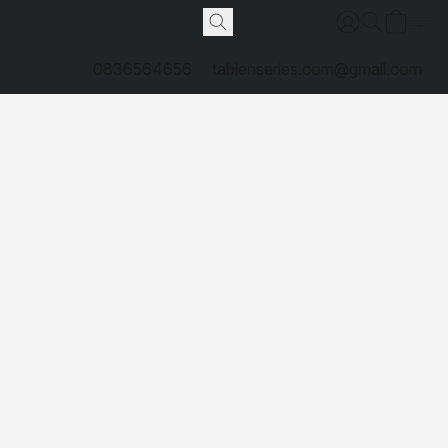
0836564656
tabienseries.com@gmail.com