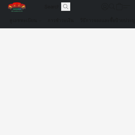
ดูเลขทะเบียน
การชำระเงิน
วิธีการจองและซื้อป้ายประม