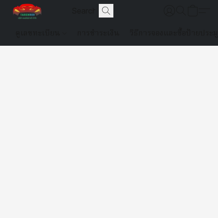
ดูเลขทะเบียน
การชำระเงิน
วิธีการจองและซื้อป้ายประม