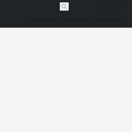
0836564656
tabienseries.com@gmail.com