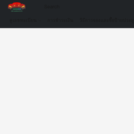
ดูเลขทะเบียน
การชำระเงิน
วิธีการจองและซื้อป้ายประม