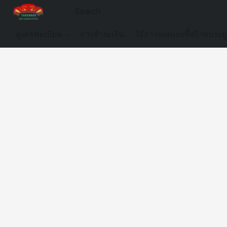
ดูเลขทะเบียน
การชำระเงิน
วิธีการจองและซื้อป้ายประม