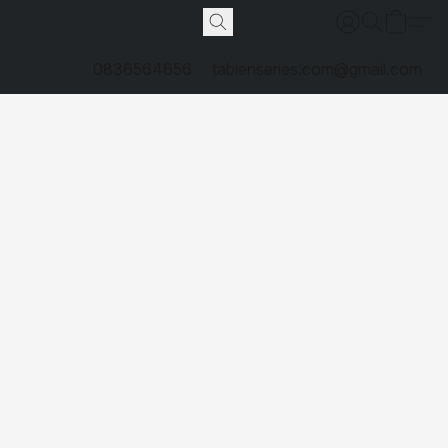
0836564656
tabienseries.com@gmail.com