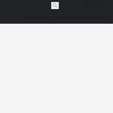
0836564656
tabienseries.com@gmail.com