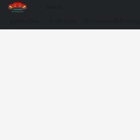
ดูเลขทะเบียน
การชำระเงิน
วิธีการจองและซื้อป้ายประม