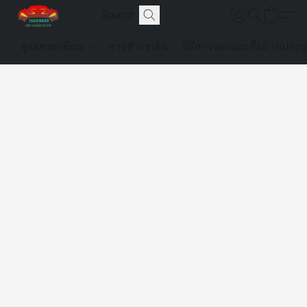
ดูเลขทะเบียน
การชำระเงิน
วิธีการจองและซื้อป้ายประม