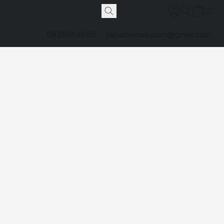
0836564656
tabienseries.com@gmail.com