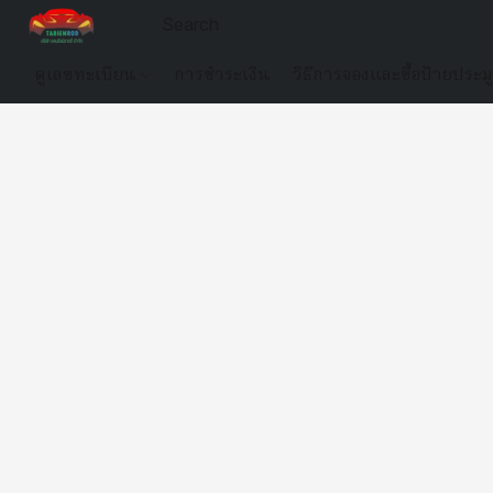
ดูเลขทะเบียน
การชำระเงิน
วิธีการจองและซื้อป้ายประม