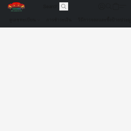
ดูเลขทะเบียน
การชำระเงิน
วิธีการจองและซื้อป้ายประม