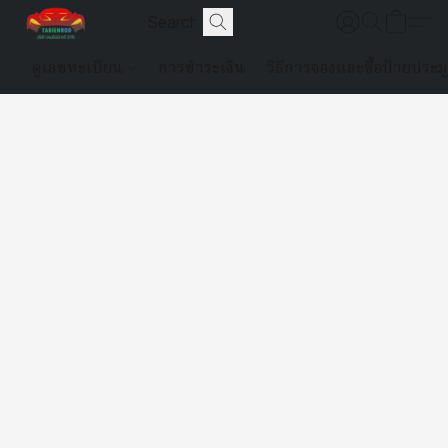
ดูเลขทะเบียน
การชำระเงิน
วิธีการจองและซื้อป้ายประม