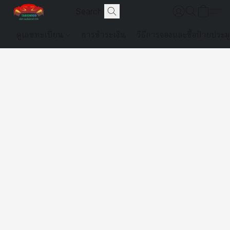
ดูเลขทะเบียน
การชำระเงิน
วิธีการจองและซื้อป้ายประม