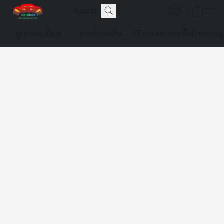
ดูเลขทะเบียน
การชำระเงิน
วิธีการจองและซื้อป้ายประม