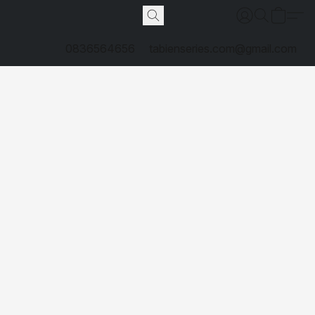
0836564656
tabienseries.com@gmail.com