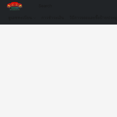
ดูเลขทะเบียน
การชำระเงิน
วิธีการจองและซื้อป้ายประม