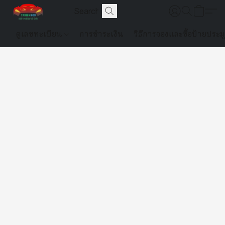
ดูเลขทะเบียน
การชำระเงิน
วิธีการจองและซื้อป้ายประม