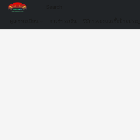
ดูเลขทะเบียน
การชำระเงิน
วิธีการจองและซื้อป้ายประม