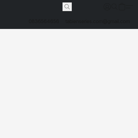
0836564656
tabienseries.com@gmail.com