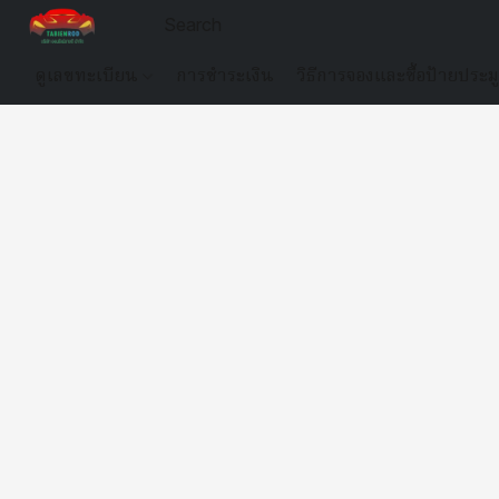
ดูเลขทะเบียน
การชำระเงิน
วิธีการจองและซื้อป้ายประม