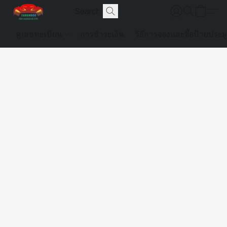
ดูเลขทะเบียน
การชำระเงิน
วิธีการจองและซื้อป้ายประม