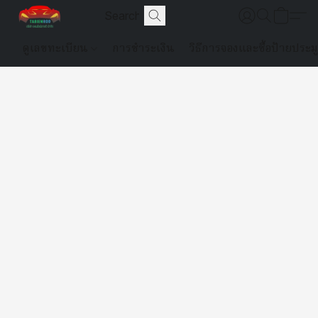
ดูเลขทะเบียน
การชำระเงิน
วิธีการจองและซื้อป้ายประม