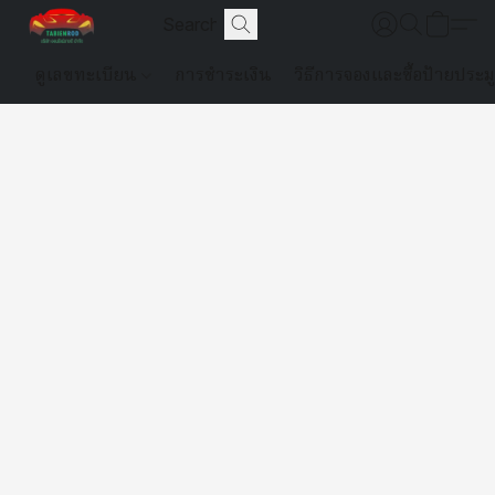
ดูเลขทะเบียน
การชำระเงิน
วิธีการจองและซื้อป้ายประม